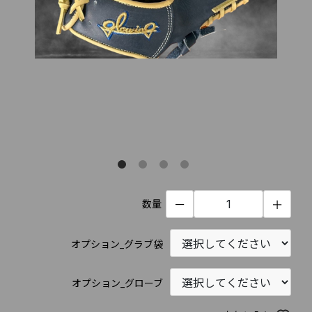
数量
－
＋
オプション_グラブ袋
オプション_グローブ